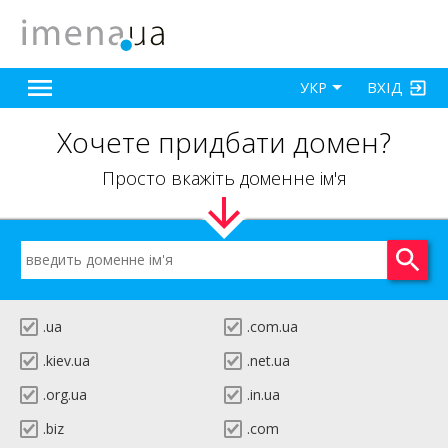
ВХІД
УКР
Хочете придбати домен?
Просто вкажіть доменне ім'я
.ua
.com.ua
.kiev.ua
.net.ua
.org.ua
.in.ua
.biz
.com